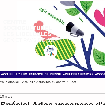
CENTRE
SOCIOCULTUREL
LES LIBELLULES
GEX ET PAYS DE GEX
ACCUEIL
L'ASSO
ENFANCE
JEUNESSE
ADULTES / SENIORS
ACCO
Vous êtes ici :
Accueil
>
Actualités du centre
>
Post
19 mars
Spécial Ados vacances d'a