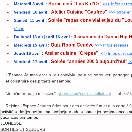
Sortie ciné "Les K d'Or"
Mercredi 8 avril :
>>> Infos et ré
Atelier Cuisine "Gaufres"
Vendredi 10 avril :
>>> Infos et
Soirée "repas convivial et jeu du "L
Samedi 11 avril :
résas
3 séances de Danse Hip 
Du lundi 13 au jeudi 16 avril :
Quiz Room Genève
Mercredi 15 avril :
>>> Infos et résas
Atelier cuisine "Crêpes"
Jeudi 16 avril : 
 >>> Infos et résa
 Soirée "années 200 à aujourd'hui"
Vendredi 17 avril :
 >
L'Espace Jeunes est un lieu convivial pour se retrouver, partager, pa
et construire des projets ensemble. 
"Je m'informe, je m'inscris" : 
jeunesse@cscleslibellules.fr
  - tel : 07
Rejoins l'Espace Jeunes Ados pour des activités fun et à la carte ! :)
activités
ados
jeunes
animations
séjour ados
espace jeunes
vacances p
vacances printemps
JEUNESSE
SORTIES ET SEJOURS