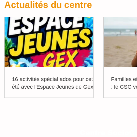
Actualités du centre
16 activités spécial ados pour cet
Familles e
été avec l'Espace Jeunes de Gex !
: le CSC v
vacances
Centre SocioCu