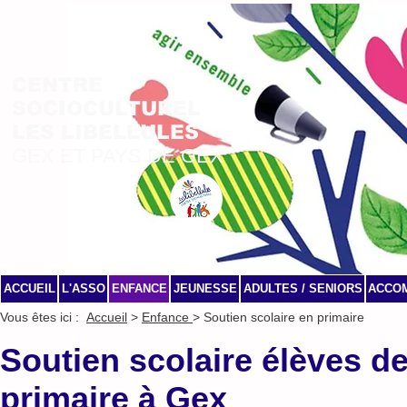
CENTRE
SOCIOCULTUREL
LES LIBELLULES
GEX ET PAYS DE GEX
ACCUEIL
L'ASSO
ENFANCE
JEUNESSE
ADULTES / SENIORS
ACCO
Vous êtes ici :
Accueil
>
Enfance
>
Soutien scolaire en primaire
Soutien scolaire élèves d
primaire à Gex