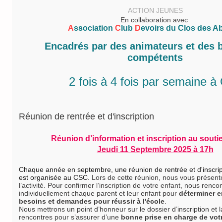
ACTION JEUNES
En collaboration avec
A
ssociation
C
lub
D
evoirs du Clos des Ab
​Encadrés par des animateurs et des 
compétents
2 fois
à 4 fois
par semaine
à
Réunion de rentrée et d'inscription
Réunion d’information et inscription au souti
Jeudi 11 Septembre 2025 à 17h
Chaque année en septembre,
une réunion de rentrée et d'inscri
est organisée au CSC.
Lors de cette réunion, nous vous présento
l’activité. Pour confirmer l’inscription de votre enfant, nous renco
individuellement chaque parent et leur enfant pour
déterminer e
besoins et demandes pour réussir à l'école
.
Nous mettrons un point d’honneur sur le dossier d’inscription et l
rencontres pour s’assurer d’une
bonne prise en charge de vot