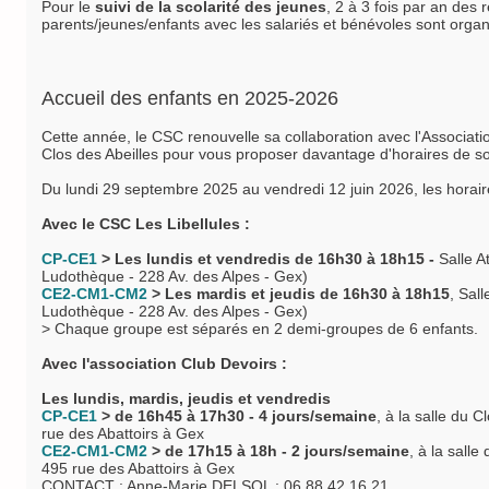
Pour le
suivi de la scolarité des jeunes
, 2 à 3 fois par an des 
parents/jeunes/enfants avec les salariés et bénévoles sont organ
Accueil des enfants en 2025
-2026
Cette année, le CSC renouvelle sa collaboration avec l'Associati
Clos des Abeilles pour vous proposer davantage d'horaires de so
Du lundi 29 septembre 2025 au vendredi 12 juin 2026, les horaire
Avec le CSC Les Libellules :
CP-CE1
> Les lundis et vendredis
de 16h30 à 18h15 -
Salle A
Ludothèque - 228 Av. des Alpes - Gex)
CE2-CM1-CM2
> Les mardis et jeudis
de 16h30 à 18h15
,
Sall
Ludothèque - 228 Av. des Alpes - Gex)
> Chaque groupe est séparés en 2 demi-groupes de 6 enfants.
Avec l'association Club Devoirs :
Les lundis, mardis, jeudis et vendredis
CP-CE1
> de
16h45 à 17h30 - 4 jours/semaine
, à la salle du C
rue des Abattoirs à Gex
CE2-CM1-CM2
>
de 17h15 à 18h - 2 jours/semaine
, à la salle
495 rue des Abattoirs à Gex
CONTACT : Anne-Marie DELSOL : 06 88 42 16 21