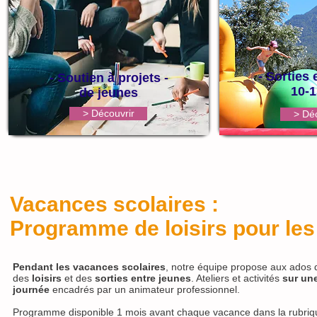
- Sorties 
- Soutien à projets -
10-1
de jeunes
> Découvrir
> Déc
Vacances scolaires :
Programme de loisirs pour le
Pendant les vacances scolaires
, notre équipe propose aux ados 
des
loisirs
et des
sorties entre jeunes
. Ateliers et activités
sur une
journée
encadrés par un animateur professionnel.
Programme disponible 1 mois avant chaque vacance dans la rubri