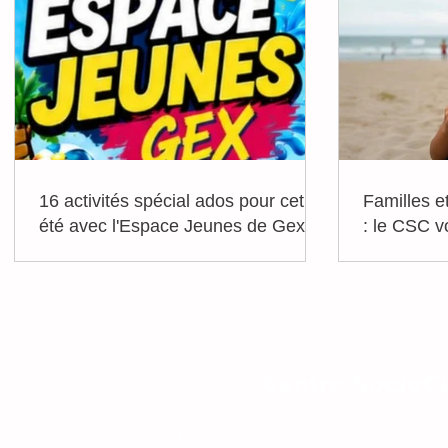
16 activités spécial ados pour cet
Familles e
été avec l'Espace Jeunes de Gex !
: le CSC v
vacances
Centre SocioCu
228 
Accueil du public