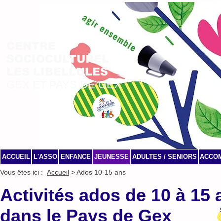
CENTRE
SOCIOCULTUREL
LES LIBELLULES
GEX ET PAYS DE GEX
ACCUEIL
L'ASSO
ENFANCE
JEUNESSE
ADULTES / SENIORS
ACCO
Vous êtes ici :
Accueil
> Ados 10-15 ans
Activités ados de 10 à 15 
dans le Pays de Gex