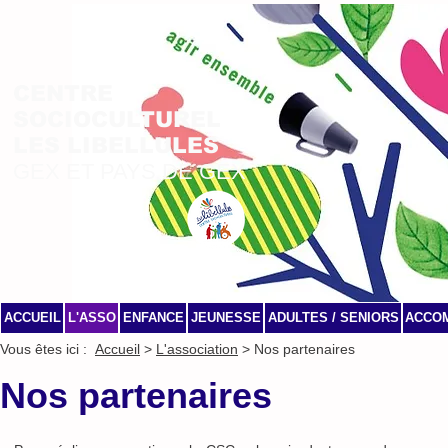
CENTRE
SOCIOCULTUREL
LES LIBELLULES
GEX ET PAYS DE GEX
ACCUEIL
L'ASSO
ENFANCE
JEUNESSE
ADULTES / SENIORS
ACCO
Vous êtes ici :
Accueil
>
L'association
> Nos partenaires
Nos partenaires