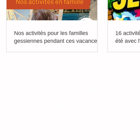
Nos activités pour les familles
16 activit
gessiennes pendant ces vacances
été avec 
d'été
Centre SocioCu
228 
Accueil du public
Lundi : 14h-18h
secretar
Mercredi : 9h - 12h
Jeudi : 14h-18h
Vendredi 9-12h