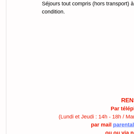
Séjours tout compris (hors transport) à 
condition.
REN
Par télép
(Lundi et Jeudi : 14h - 18h / Mar
par mail 
parental
ou ou via n