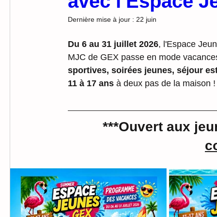
avec l'Espace J
Dernière mise à jour :
22 juin
Du 6 au 31 juillet 2026
,
l'Espace Jeun
MJC de GEX passe en mode vacances 
sportives, soirées jeunes, séjour est
11 à 17 ans
 à deux pas de la maison !
***Ouvert aux jeu
c