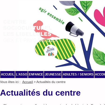
CENTRE
SOCIOCULTUREL
LES LIBELLULES
GEX ET PAYS DE GEX
ACCUEIL
L'ASSO
ENFANCE
JEUNESSE
ADULTES / SENIORS
ACCO
Vous êtes ici :
Accueil
> Actualités du centre
Actualités du centre