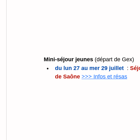
Mini-séjour jeunes 
(départ de Gex)
du lun 27 au mer 29 juillet
  : 
Séj
de Saône
>>> Infos et résas