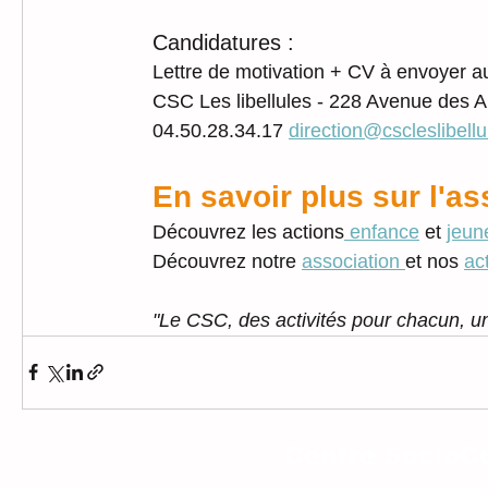
Candidatures :
Lettre de motivation + CV à envoyer 
CSC Les libellules - 228 Avenue des 
04.50.28.34.17 
direction@cscleslibellul
En savoir plus sur l'a
Découvrez les actions
 enfance
 et 
jeun
Découvrez notre 
association 
et nos 
ac
"Le CSC, des activités pour chacun, u
Centre SocioCu