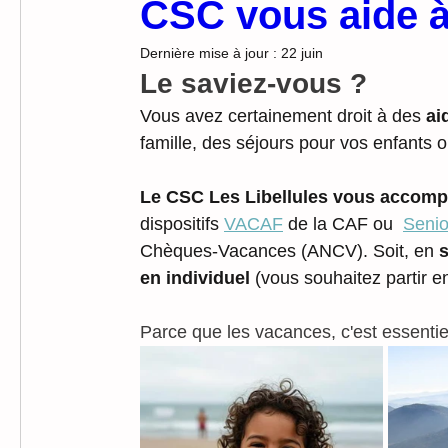
CSC vous aide à
Dernière mise à jour :
22 juin
Le saviez-vous ? 
Vous avez certainement droit à des 
ai
famille, des séjours pour vos enfants o
Le CSC Les Libellules vous accom
dispositifs 
VACAF
 de la CAF ou  
Senio
Chèques-Vacances (ANCV).
Soit, en 
s
en individuel
 (vous souhaitez partir e
Parce que les vacances, c'est essentiel