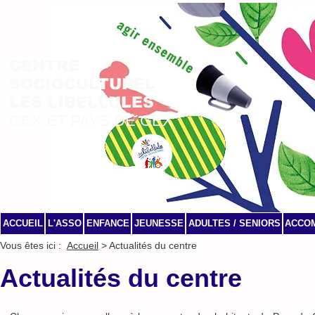
CENTRE
SOCIOCULTUREL
LES LIBELLULES
GEX ET PAYS DE GEX
ACCUEIL
L'ASSO
ENFANCE
JEUNESSE
ADULTES / SENIORS
ACCO
Vous êtes ici :
Accueil
> Actualités du centre
Actualités du centre