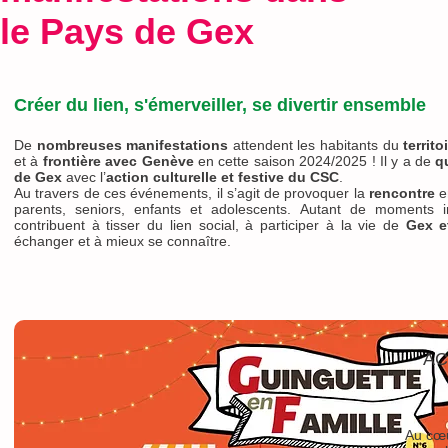
le Pays de Gex
Créer du lien, s'émerveiller, se divertir ensemble
De
nombreuses manifestations
attendent les habitants du
territ
et
à
frontière avec Genève
en cette saison 2024/2025 ! Il y a de
q
de Gex
avec l’
action culturelle et festive du CSC
.
Au travers de ces événements, il s’agit de provoquer la
rencontre
e
parents, seniors, enfants et adolescents. Autant de moments in
contribuent à tisser du lien social, à participer à la vie de
Gex e
échanger et à mieux se connaître.
AC
Au cœu