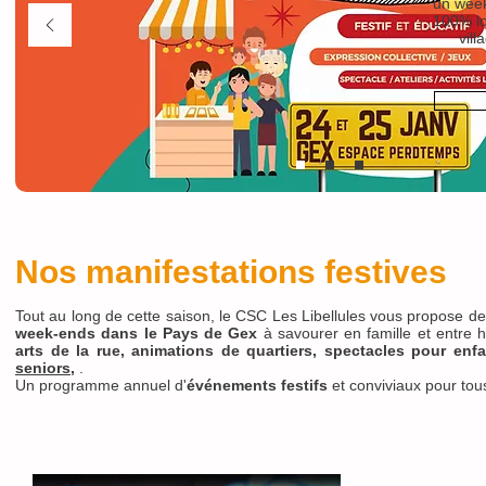
un week
100% lo
vill
Nos manifestations festives
Tout au long de cette saison, le CSC Les Libellules vous propose d
week-ends dans le Pays de Gex
à savourer en famille et entre h
arts de la rue, animations de quartiers, spectacles pour enf
seniors
,
.
Un programme annuel d'
événements festifs
et conviviaux pour tous