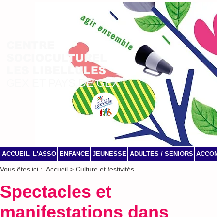
CENTRE
SOCIOCULTUREL
LES LIBELLULES
GEX ET PAYS DE GEX
ACCUEIL
L'ASSO
ENFANCE
JEUNESSE
ADULTES / SENIORS
ACCO
Vous êtes ici :
Accueil
> Culture et festivités
Spectacles et
manifestations dans