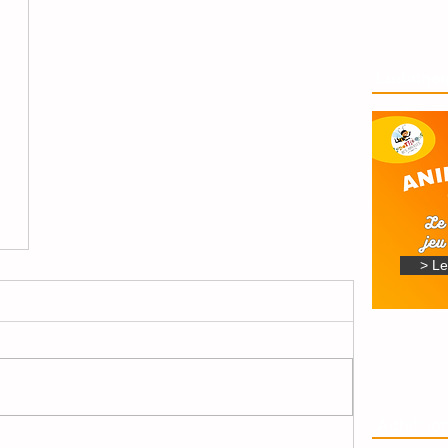
Ludothè
> L
Adhésion