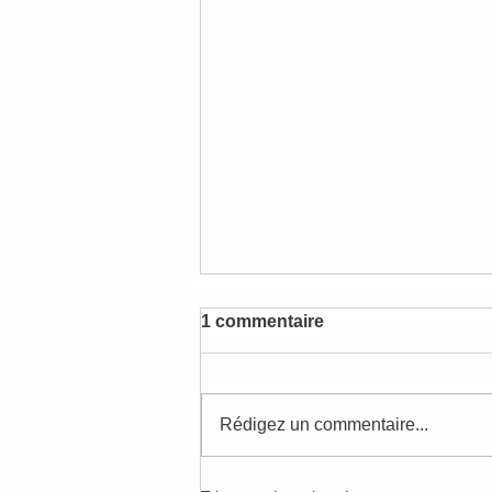
1 commentaire
Rédigez un commentaire...
Devenez bénévole dans