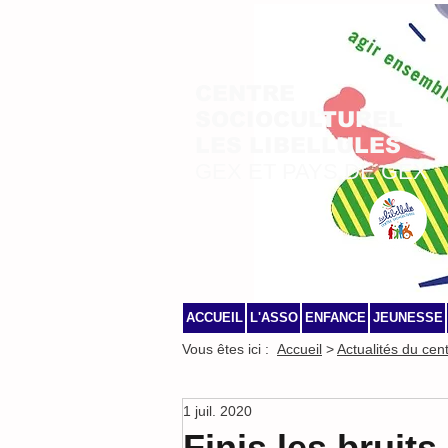
CENTRE
SOCIOCULTUREL
LES LIBELLULES
GEX ET PAYS DE GEX
ACCUEIL
L'ASSO
ENFANCE
JEUNESSE
Vous êtes ici :
Accueil
>
Actualités du cen
1 juil. 2020
Finis les bruits