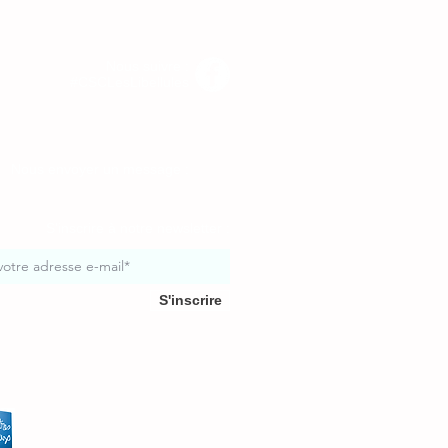
Nous suivre :
#CSCLesLibellules
Nous envoyer un message :
S'inscrire à notre newsletter :
S'inscrire