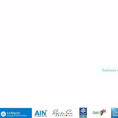
Centre SocioCulturel Les Libellules
228 avenue des Alpes
01170 Gex
04 50 28 34 17
secretariat@cscleslibellules.fr
Mentions Légales et CGU
-
Politique de confidentialité