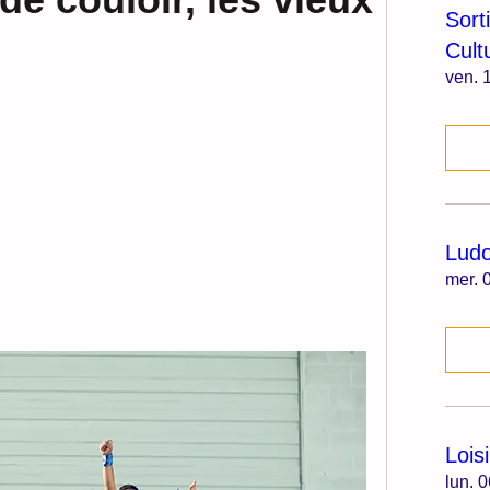
Sort
Cult
ven. 1
 
Lud
mer. 0
Lois
lun. 0