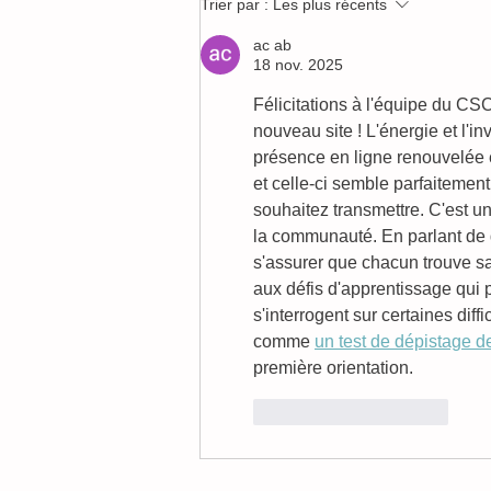
Trier par :
Les plus récents
l'accompagnement scolaire
à Gex
ac ab
18 nov. 2025
Félicitations à l'équipe du CS
nouveau site ! L'énergie et l'in
présence en ligne renouvelée e
et celle-ci semble parfaitement
souhaitez transmettre. C'est un
la communauté. En parlant de dé
s'assurer que chacun trouve sa
aux défis d'apprentissage qui 
s'interrogent sur certaines diff
comme 
un test de dépistage de
première orientation.
J'aime
Répondre