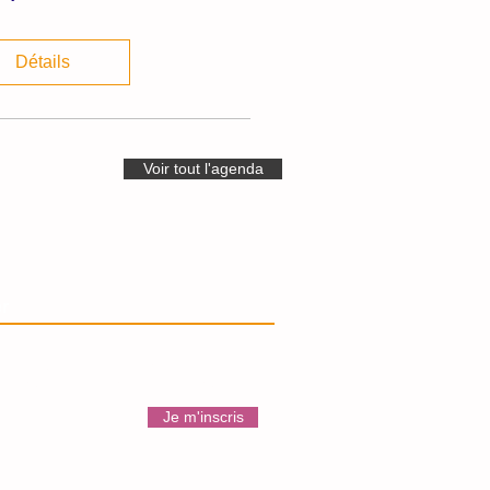
Détails
Voir tout l'agenda
r
Recevez le programme des
activités mensuelles et actus !
Je m'inscris