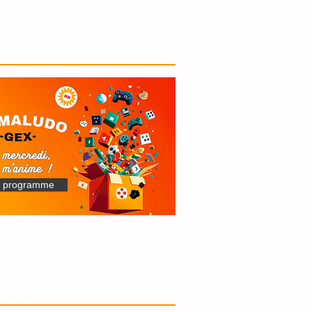
que
e programme
 au centre