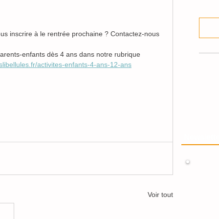
ous inscrire à le rentrée prochaine ? Contactez-nous 
s parents-enfants dès 4 ans dans notre rubrique 
libellules.fr/activites-enfants-4-ans-12-ans
Newslette
Voir tout