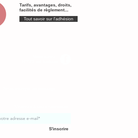
Tarifs, avantages, droits,
facilités de règlement...
Tout savoir sur l'adhésion
Nous suivre :
#CSCLesLibellules
Nous envoyer un message :
S'inscrire à notre newsletter :
S'inscrire