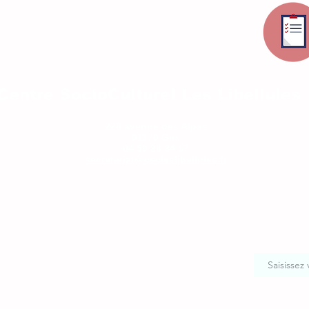
Centre SocioCulturel Les Libellules
228 avenue des Alpes
01170 Gex
04 50 28 34 17
secretariat@cscleslibellules.fr