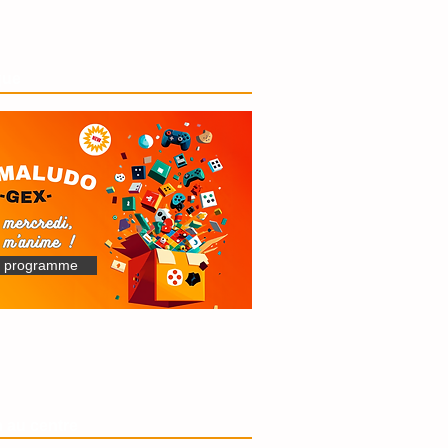
que
e programme
 au centre