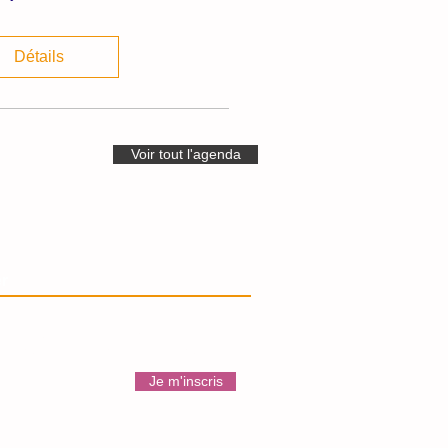
Détails
Voir tout l'agenda
r
Recevez le programme des
activités mensuelles et actus !
Je m'inscris