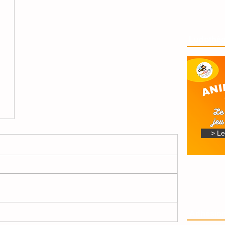
Ludothè
> L
Adhésion
5