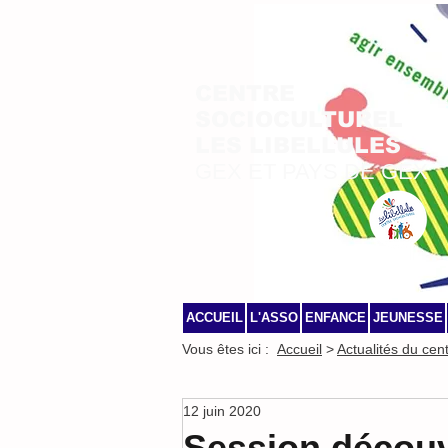
CENTRE
SOCIOCULTUREL
LES LIBELLULES
GEX ET PAYS DE GEX
ACCUEIL
L'ASSO
ENFANCE
JEUNESSE
Vous êtes ici :
Accueil
>
Actualités du cen
12 juin 2020
Session découv