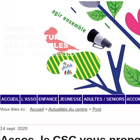
CENTRE
SOCIOCULTUREL
LES LIBELLULES
GEX ET PAYS DE GEX
ACCUEIL
L'ASSO
ENFANCE
JEUNESSE
ADULTES / SENIORS
ACCO
Vous êtes ici :
Accueil
>
Actualités du centre
>
Post
14 sept. 2020
Assos, le CSC vous prop