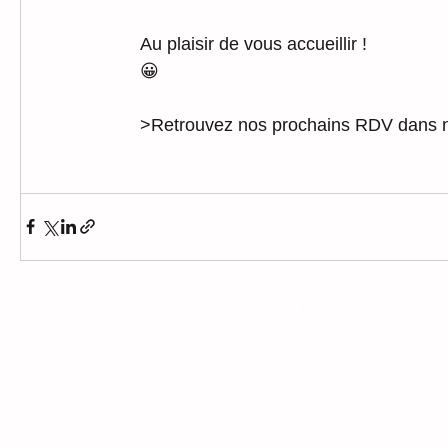
Au plaisir de vous accueillir !
😀 
>Retrouvez nos prochains RDV dans n
Centre SocioCu
228 
Accueil du public
Lundi : 14h-18h
secretar
Mercredi : 9h - 12h
Jeudi : 14h-18h
Vendredi 9-12h