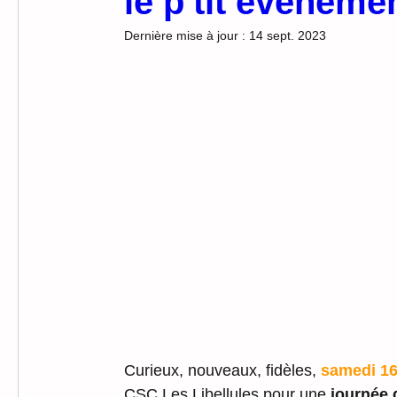
le p'tit événeme
Dernière mise à jour :
14 sept. 2023
Curieux, nouveaux, fidèles,
 samedi 16
CSC Les Libellules pour une 
journée 