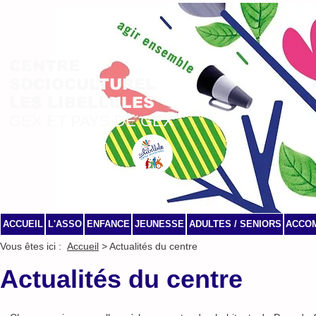
CENTRE
SOCIOCULTUREL
LES LIBELLULES
GEX ET PAYS DE GEX
ACCUEIL
L'ASSO
ENFANCE
JEUNESSE
ADULTES / SENIORS
ACCO
Vous êtes ici :
Accueil
> Actualités du centre
Actualités du centre