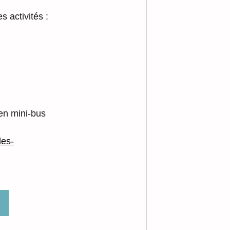
 activités :
 en mini-bus 
les-