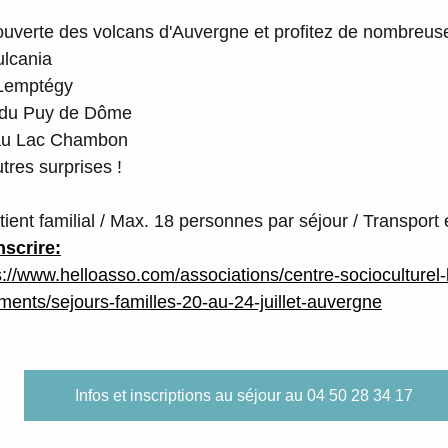
ouverte des volcans d'Auvergne et profitez de nombreuses
ulcania
 Lemptégy
 du Puy de Dôme
au Lac Chambon
utres surprises !
tient familial / Max. 18 personnes par séjour / Transport
nscrire:
s://www.helloasso.com/associations/centre-socioculturel-
ements/sejours-familles-20-au-24-juillet-auvergne
Infos et inscriptions au séjour au 04 50 28 34 17