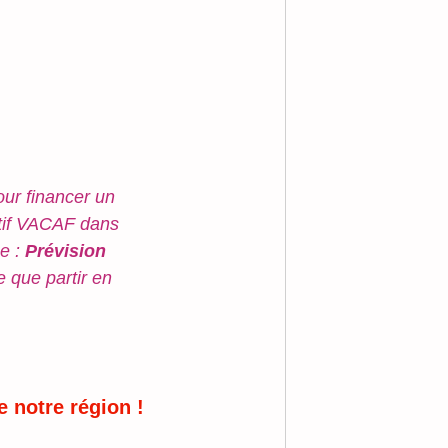
ur financer un 
tif VACAF dans 
e : 
Prévision 
e que partir en 
e notre région !