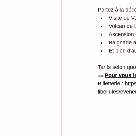
Partez à la déc
Visite de V
Volcan de
Ascension
Baignade 
Et bien d'a
Tarifs selon quo
🎫 
Pour vous i
Billetterie : 
http
libellules/even