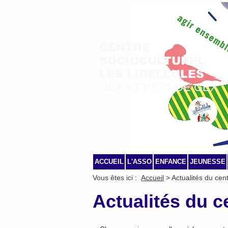
CENTRE
SOCIOCULTUREL
LES LIBELLULES
GEX ET PAYS DE GEX
ACCUEIL
L'ASSO
ENFANCE
JEUNESSE
Vous êtes ici :
Accueil
> Actualités du cen
Actualités du c