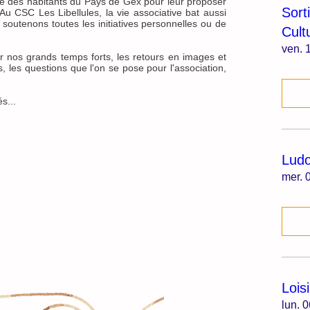
re des habitants du Pays de Gex pour leur proposer
Sort
Au CSC Les Libellules, la vie associative bat aussi
soutenons toutes les initiatives personnelles ou de
Cult
ven. 1
r nos grands temps forts, les retours en images et
, les questions que l'on se pose pour l'association,
s...
Lud
mer. 0
Lois
lun. 0