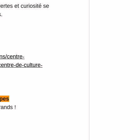
rtes et curiosité se 
s.
ns/centre-
centre-de-culture-
lpes
rands !