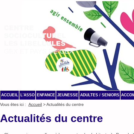
CENTRE
SOCIOCULTUREL
LES LIBELLULES
GEX ET PAYS DE GEX
ACCUEIL
L'ASSO
ENFANCE
JEUNESSE
ADULTES / SENIORS
ACCO
Vous êtes ici :
Accueil
> Actualités du centre
Actualités du centre