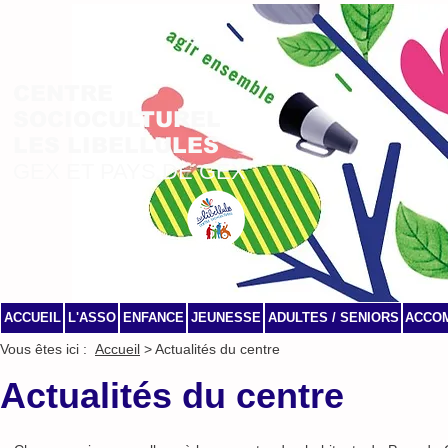
CENTRE
SOCIOCULTUREL
LES LIBELLULES
GEX ET PAYS DE GEX
ACCUEIL
L'ASSO
ENFANCE
JEUNESSE
ADULTES / SENIORS
ACCO
Vous êtes ici :
Accueil
> Actualités du centre
Actualités du centre