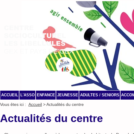
CENTRE
SOCIOCULTUREL
LES LIBELLULES
GEX ET PAYS DE GEX
ACCUEIL
L'ASSO
ENFANCE
JEUNESSE
ADULTES / SENIORS
ACCO
Vous êtes ici :
Accueil
> Actualités du centre
Actualités du centre