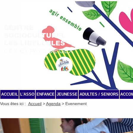
CENTRE
SOCIOCULTUREL
LES LIBELLULES
GEX ET PAYS DE GEX
ACCUEIL
L'ASSO
ENFANCE
JEUNESSE
ADULTES / SENIORS
ACCO
Vous êtes ici :
Accueil
>
Agenda
> Evenement