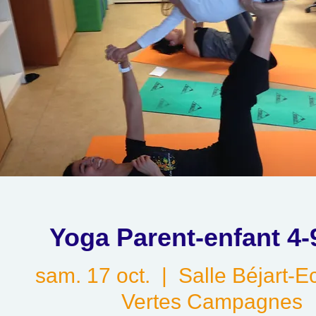
Yoga Parent-enfant 4-
sam. 17 oct.
  |  
Salle Béjart-E
Vertes Campagnes