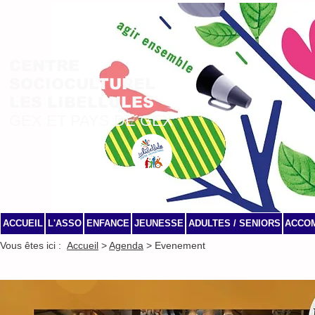
CENTRE
SOCIOCULTUREL
LES LIBELLULES
GEX ET PAYS DE GEX
ACCUEIL
L'ASSO
ENFANCE
JEUNESSE
ADULTES / SENIORS
ACCO
Vous êtes ici :
Accueil
>
Agenda
> Evenement