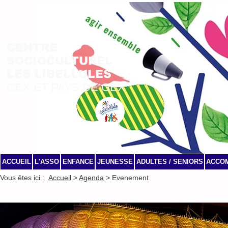
CENTRE
SOCIOCULTUREL
LES LIBELLULES
GEX ET PAYS DE GEX
ACCUEIL
L'ASSO
ENFANCE
JEUNESSE
ADULTES / SENIORS
ACCO
Vous êtes ici :
Accueil
>
Agenda
> Evenement