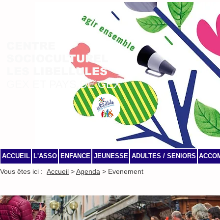
CENTRE
SOCIOCULTUREL
LES LIBELLULES
GEX ET PAYS DE GEX
ACCUEIL
L'ASSO
ENFANCE
JEUNESSE
ADULTES / SENIORS
ACCO
Vous êtes ici :
Accueil
>
Agenda
> Evenement