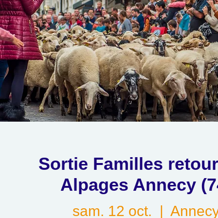
Sortie Familles retou
Alpages Annecy (7
sam. 12 oct.
  |  
Annec