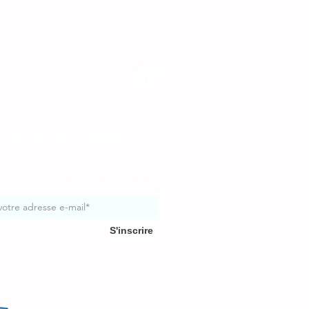
Nous suivre :
#CSCLesLibellules
Nous envoyer un message :
S'inscrire à notre newsletter :
S'inscrire