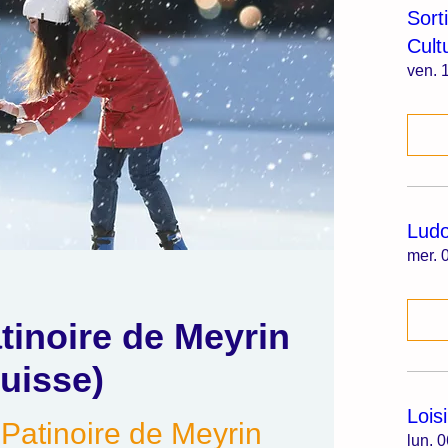
Sort
Cult
ven. 1
Lud
mer. 0
atinoire de Meyrin
uisse)
Lois
 
Patinoire de Meyrin
lun. 0