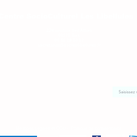
Centre SocioCulturel Les Libellules
228 avenue des Alpes
01170 Gex
04 50 28 34 17
secretariat@cscleslibellules.fr
Mentions Légales et CGU
-
Politique de confidentialité