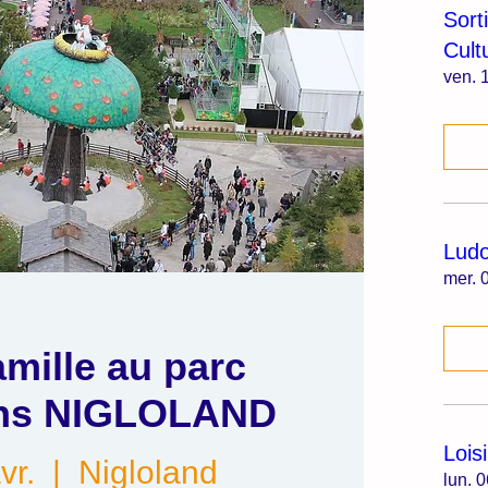
Sort
Cult
ven. 1
Lud
mer. 0
mille au parc
ions NIGLOLAND
Lois
vr.
  |  
Nigloland
lun. 0