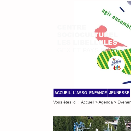
CENTRE
SOCIOCULTUREL
LES LIBELLULES
GEX ET PAYS DE GEX
ACCUEIL
L'ASSO
ENFANCE
JEUNESSE
Vous êtes ici :
Accueil
>
Agenda
> Evene