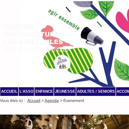
CENTRE
SOCIOCULTUREL
LES LIBELLULES
GEX ET PAYS DE GEX
ACCUEIL
L'ASSO
ENFANCE
JEUNESSE
ADULTES / SENIORS
ACCO
Vous êtes ici :
Accueil
>
Agenda
> Evenement