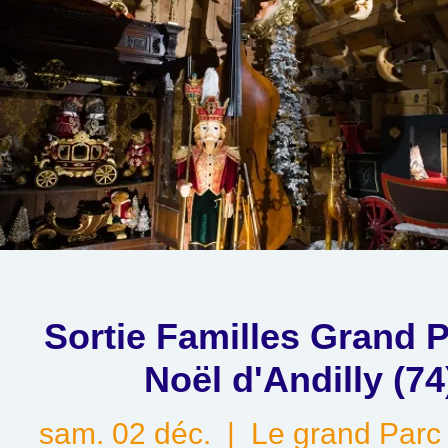
Sortie Familles Grand 
Noël d'Andilly (74
sam. 02 déc.
  |  
Le grand Parc 