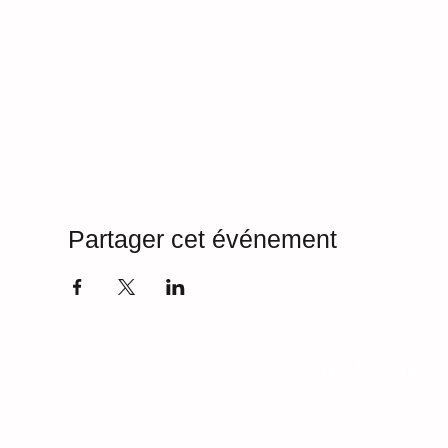
Partager cet événement
Centre SocioCu
228 
Accueil du public