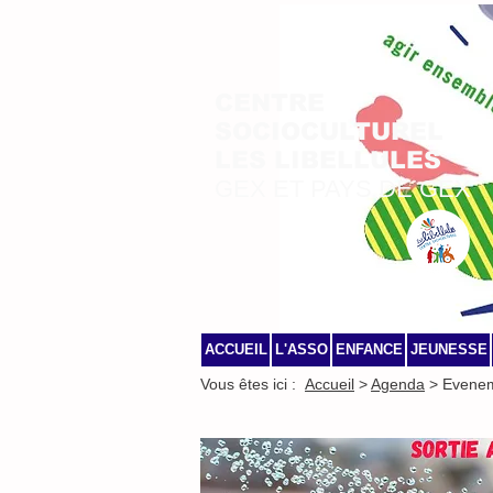
CENTRE
SOCIOCULTUREL
LES LIBELLULES
GEX ET PAYS DE GEX
ACCUEIL
L'ASSO
ENFANCE
JEUNESSE
Vous êtes ici :
Accueil
>
Agenda
> Evene