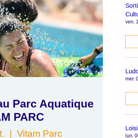
Sort
Cult
ven. 1
Lud
mer. 0
au Parc Aquatique
AM PARC
Lois
t.
  |  
Vitam Parc
lun. 0