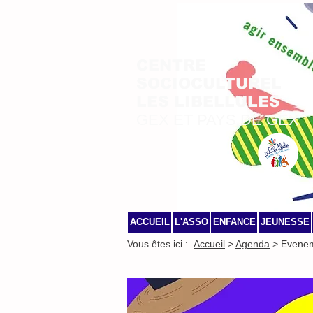
CENTRE
SOCIOCULTUREL
LES LIBELLULES
GEX ET PAYS DE GEX
ACCUEIL
L'ASSO
ENFANCE
JEUNESSE
Vous êtes ici :
Accueil
>
Agenda
> Evene