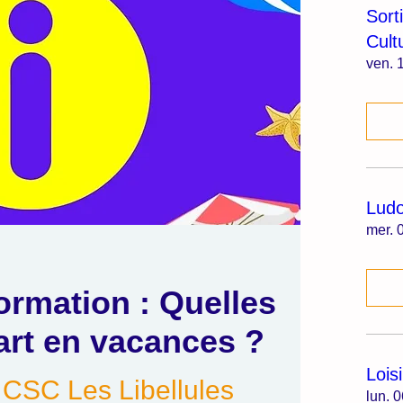
Sort
Cult
ven. 1
Lud
mer. 0
ormation : Quelles
art en vacances ?
Lois
 
CSC Les Libellules
lun. 0