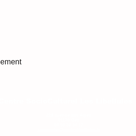
nement
Centre SocioCulturel Les Libellules
228 avenue des Alpes
01170 Gex
04 50 28 34 17
secretariat@cscleslibellules.fr