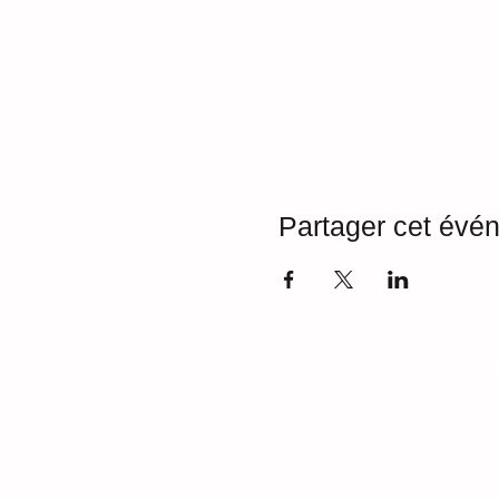
Partager cet évé
Accueil du public
Lundi : 14h-18h
Mercredi : 9h - 12h