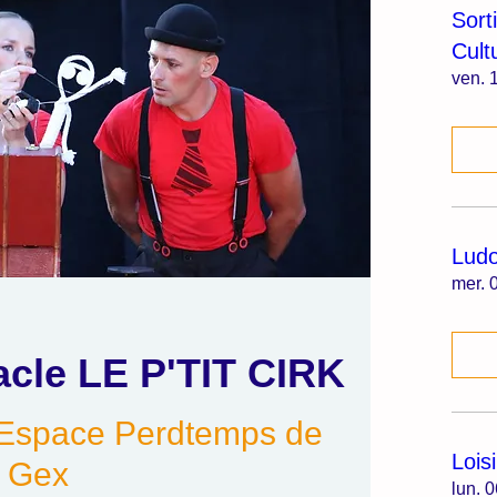
Sort
Cult
ven. 1
Lud
mer. 0
tacle LE P'TIT CIRK
Espace Perdtemps de
Lois
Gex
lun. 0