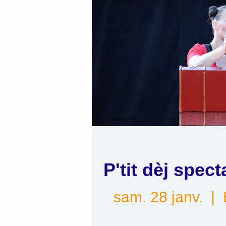
P'tit dèj spec
sam. 28 janv.
  |  