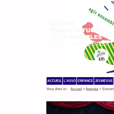
CENTRE
SOCIOCULTUREL
LES LIBELLULES
GEX ET PAYS DE GEX
ACCUEIL
L'ASSO
ENFANCE
JEUNESSE
Vous êtes ici :
Accueil
>
Agenda
> Evene