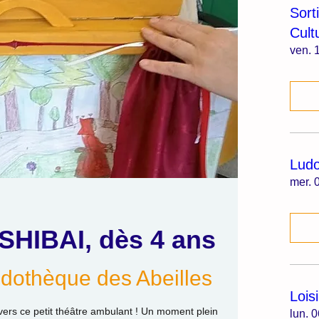
Sort
Cult
ven. 1
Lud
mer. 0
SHIBAI, dès 4 ans
dothèque des Abeilles
Lois
vers ce petit théâtre ambulant ! Un moment plein
lun. 0