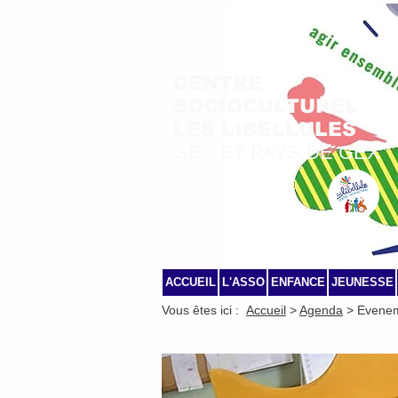
CENTRE
SOCIOCULTUREL
LES LIBELLULES
GEX ET PAYS DE GEX
ACCUEIL
L'ASSO
ENFANCE
JEUNESSE
Vous êtes ici :
Accueil
>
Agenda
> Evene