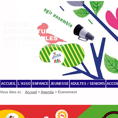
CENTRE
SOCIOCULTUREL
LES LIBELLULES
GEX ET PAYS DE GEX
ACCUEIL
L'ASSO
ENFANCE
JEUNESSE
ADULTES / SENIORS
ACCO
Vous êtes ici :
Accueil
>
Agenda
> Evenement