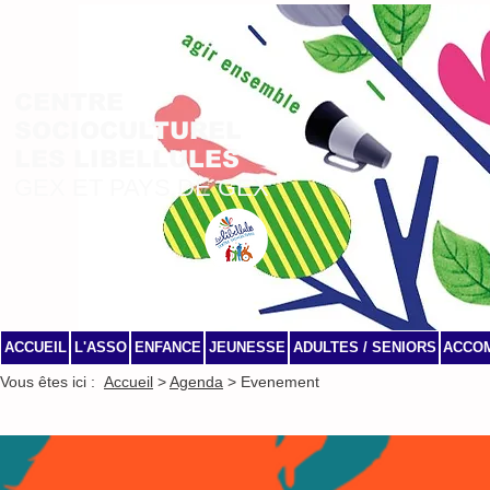
CENTRE
SOCIOCULTUREL
LES LIBELLULES
GEX ET PAYS DE GEX
ACCUEIL
L'ASSO
ENFANCE
JEUNESSE
ADULTES / SENIORS
ACCO
Vous êtes ici :
Accueil
>
Agenda
> Evenement