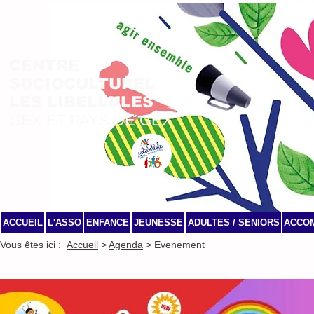
CENTRE
SOCIOCULTUREL
LES LIBELLULES
GEX ET PAYS DE GEX
ACCUEIL
L'ASSO
ENFANCE
JEUNESSE
ADULTES / SENIORS
ACCO
Vous êtes ici :
Accueil
>
Agenda
> Evenement