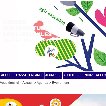
CENTRE
SOCIOCULTUREL
LES LIBELLULES
GEX ET PAYS DE GEX
ACCUEIL
L'ASSO
ENFANCE
JEUNESSE
ADULTES / SENIORS
ACCO
Vous êtes ici :
Accueil
>
Agenda
> Evenement