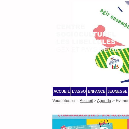
CENTRE
SOCIOCULTUREL
LES LIBELLULES
GEX ET PAYS DE GEX
ACCUEIL
L'ASSO
ENFANCE
JEUNESSE
Vous êtes ici :
Accueil
>
Agenda
> Evene