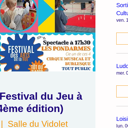
Sort
Cult
ven. 1
Lud
mer. 0
 Festival du Jeu à
ème édition)
Lois
 |  
Salle du Vidolet
lun. 0