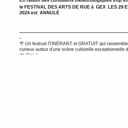
En raison des conditions météorologiques trop in
le FESTIVAL DES ARTS DE RUE à GEX LES 29 E
2024 est ANNULÉ
----------------------------------------------------------------------------
-
​🎊 Un festival ITINÉRANT et GRATUIT qui rassemble 
curieux autour d'une scène culturelle exceptionnelle 
de Gex !
🌐 + d'infos sur :
https://www.festivaltotoutarts.com
Accès au site 1€ par jour et par personne - puis pa
libre
>>>
‼️
CHANGEMENT DE LIEU
‼️
<<<
En raison des élections législatives à l'Espace Perd
déplace au Camping LES GENÊTS***, 400 avenue de
Gex. On met le paquet dans un site chouette et champ
Viens à pieds, en vélo depuis la voie verte ou gare toi
des nombreux parking de la ville !