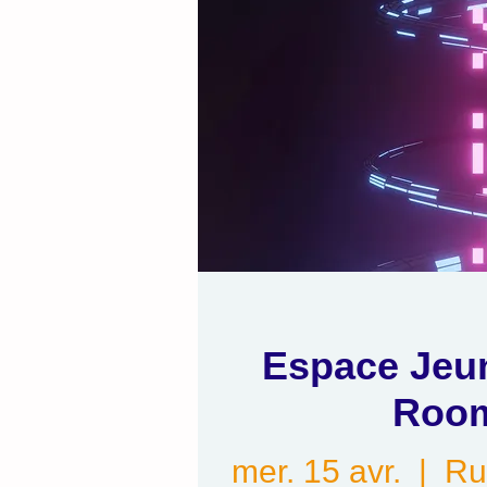
Espace Jeun
Roo
mer. 15 avr.
  |  
Ru