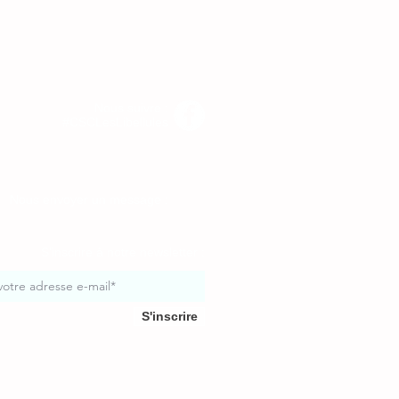
Nous suivre :
#CSCLesLibellules
Nous envoyer un message :
S'inscrire à notre newsletter :
S'inscrire