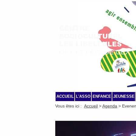
CENTRE
SOCIOCULTUREL
LES LIBELLULES
GEX ET PAYS DE GEX
ACCUEIL
L'ASSO
ENFANCE
JEUNESSE
Vous êtes ici :
Accueil
>
Agenda
> Evene