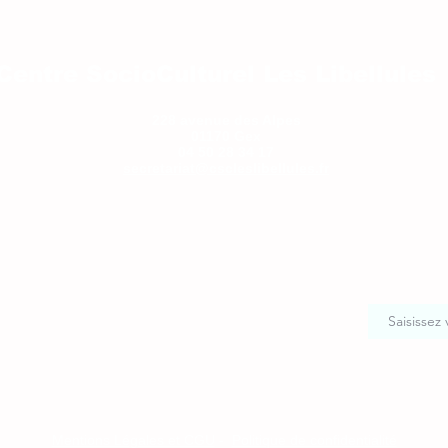
Centre SocioCulturel Les Libellules
228 avenue des Alpes
01170 Gex
04 50 28 34 17
secretariat@cscleslibellules.fr
Mentions Légales et CGU
-
Politique de confidentialité