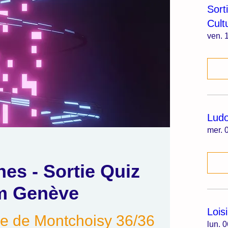
Sort
Cult
ven. 1
Lud
mer. 0
es - Sortie Quiz
m Genève
Lois
e de Montchoisy 36/36
lun. 0