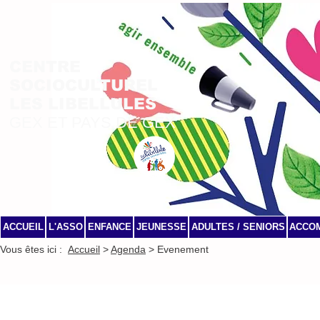
CENTRE
SOCIOCULTUREL
LES LIBELLULES
GEX ET PAYS DE GEX
ACCUEIL
L'ASSO
ENFANCE
JEUNESSE
ADULTES / SENIORS
ACCO
Vous êtes ici :
Accueil
>
Agenda
> Evenement