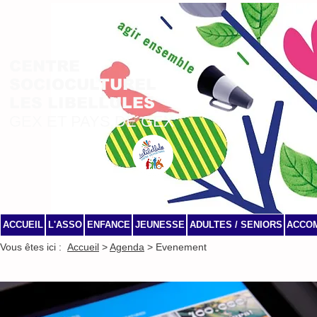
CENTRE
SOCIOCULTUREL
LES LIBELLULES
GEX ET PAYS DE GEX
ACCUEIL
L'ASSO
ENFANCE
JEUNESSE
ADULTES / SENIORS
ACCO
Vous êtes ici :
Accueil
>
Agenda
> Evenement