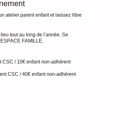
énement
n atelier parent enfant et laissez libre
t lieu tout au long de l'année. Se
ue ESPACE FAMILLE.
ent CSC / 10€ enfant non-adhérent
érent CSC / 40€ enfant non-adhérent
C Les Libellules : 10 € enfant, 15 €
 au long de l'année.
ans la rubrique ESPACE FAMILLE
.fr/activites-enfants-4-ans-12-ans
,
scleslibellules.fr, par téléphone au
formulaire de contact en ligne