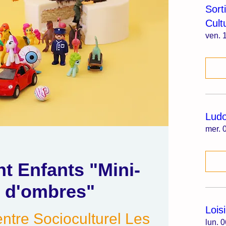
Sort
Cult
ven. 1
Lud
mer. 0
nt Enfants "Mini-
e d'ombres"
Lois
ntre Socioculturel Les
lun. 0