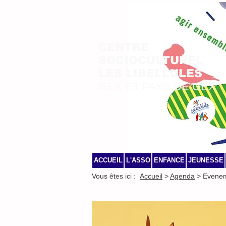
CENTRE
SOCIOCULTUREL
LES LIBELLULES
GEX ET PAYS DE GEX
ACCUEIL
L'ASSO
ENFANCE
JEUNESSE
Vous êtes ici :
Accueil
>
Agenda
> Evene