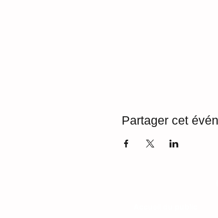
https://www.cscleslibellules.
> Dévouvrez également nos 
Partager cet évé
Accueil du public