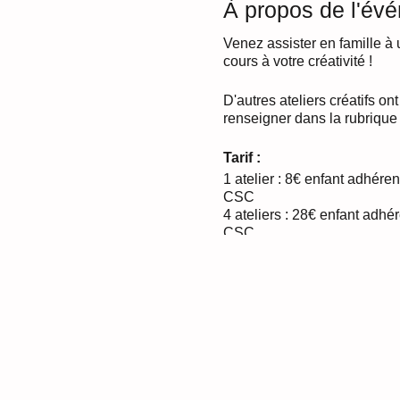
À propos de l'év
Venez assister en famille à u
cours à votre créativité !
D'autres ateliers créatifs on
renseigner dans la rubriq
Tarif :
1 atelier : 8€ enfant adhér
CSC
4 ateliers : 28€ enfant adh
CSC
+ Adhésion conseillée au CS
adulte, 30 € famille
Les inscriptions se font tout
> + de renseignements d
https://www.cscleslibellules
auprès de secteur.familles@c
04.50.28.34.17 ou via notre 