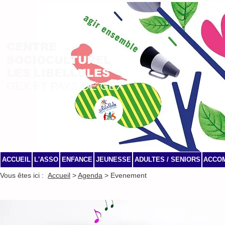
CENTRE
SOCIOCULTUREL
LES LIBELLULES
GEX ET PAYS DE GEX
ACCUEIL
L'ASSO
ENFANCE
JEUNESSE
ADULTES / SENIORS
ACCO
Vous êtes ici :
Accueil
>
Agenda
> Evenement