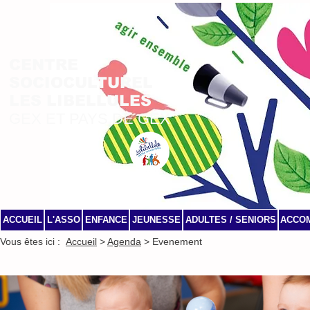
CENTRE
SOCIOCULTUREL
LES LIBELLULES
GEX ET PAYS DE GEX
ACCUEIL
L'ASSO
ENFANCE
JEUNESSE
ADULTES / SENIORS
ACCO
Vous êtes ici :
Accueil
>
Agenda
> Evenement