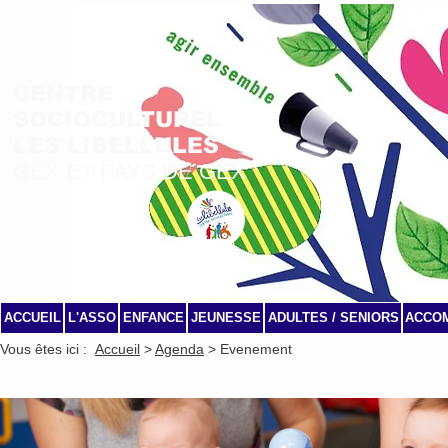
CENTRE
SOCIOCULTUREL
LES LIBELLULES
GEX ET PAYS DE GEX
ACCUEIL
L'ASSO
ENFANCE
JEUNESSE
ADULTES / SENIORS
ACCO
Vous êtes ici :
Accueil
>
Agenda
> Evenement