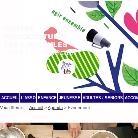
CENTRE
SOCIOCULTUREL
LES LIBELLULES
GEX ET PAYS DE GEX
ACCUEIL
L'ASSO
ENFANCE
JEUNESSE
ADULTES / SENIORS
ACCO
Vous êtes ici :
Accueil
>
Agenda
> Evenement