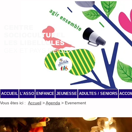
CENTRE
SOCIOCULTUREL
LES LIBELLULES
GEX ET PAYS DE GEX
ACCUEIL
L'ASSO
ENFANCE
JEUNESSE
ADULTES / SENIORS
ACCO
Vous êtes ici :
Accueil
>
Agenda
> Evenement