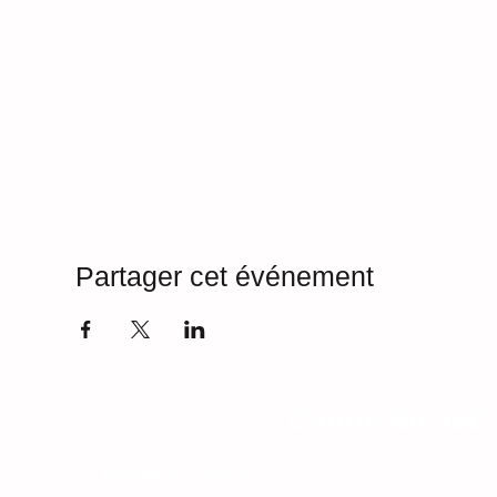
Partager cet événement
Centre SocioCu
228 
Accueil du public