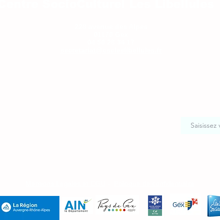
Centre SocioCulturel Les Libellules
228 avenue des Alpes
01170 Gex
04 50 28 34 17
secretariat@cscleslibellules.fr
Mentions Légales et CGU
-
Politique de confidentialité