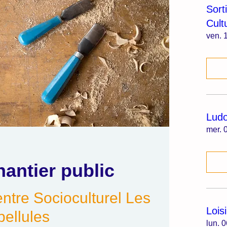
Sort
Cult
ven. 1
Lud
mer. 0
hantier public
ntre Socioculturel Les
Lois
bellules
lun. 0