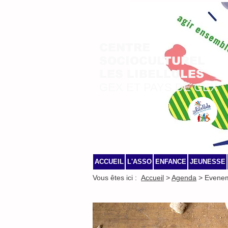
CENTRE
SOCIOCULTUREL
LES LIBELLULES
GEX ET PAYS DE GEX
ACCUEIL
L'ASSO
ENFANCE
JEUNESSE
Vous êtes ici :
Accueil
>
Agenda
> Evene