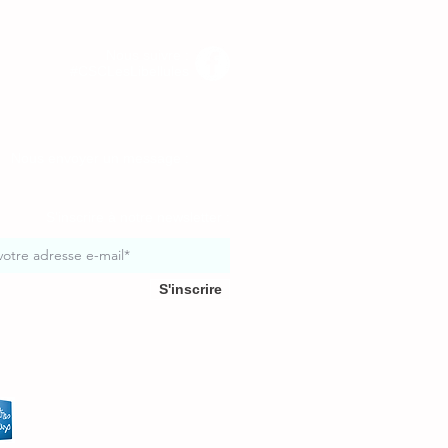
Nous suivre :
#CSCLesLibellules
Nous envoyer un message :
S'inscrire à notre newsletter :
S'inscrire