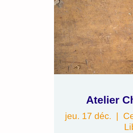
Atelier C
jeu. 17 déc.
  |  
Ce
Li