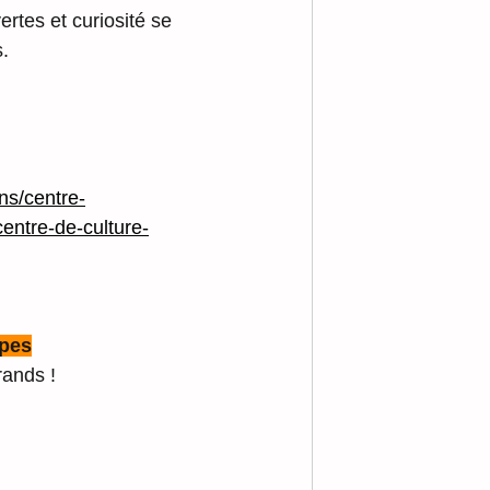
rtes et curiosité se 
s.
ns/centre-
centre-de-culture-
lpes
rands !