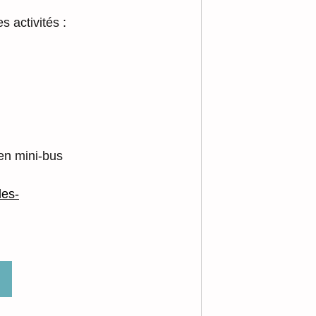
 activités :
 en mini-bus 
les-