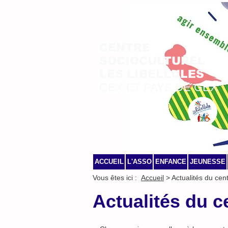
CENTRE
SOCIOCULTUREL
LES LIBELLULES
GEX ET PAYS DE GEX
ACCUEIL
L'ASSO
ENFANCE
JEUNESSE
Vous êtes ici :
Accueil
> Actualités du cen
Actualités du c