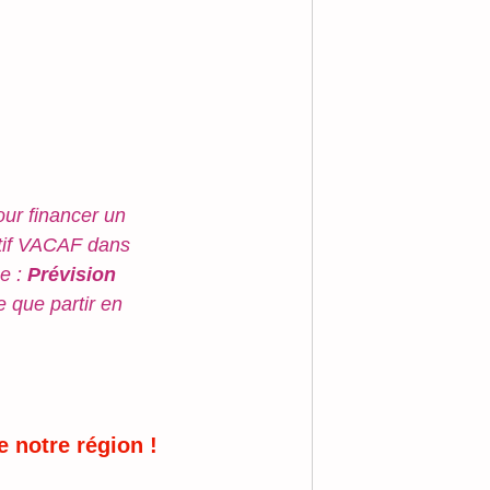
ur financer un 
tif VACAF dans 
e : 
Prévision 
e que partir en 
e notre région !