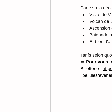
Partez à la déc
Visite de V
Volcan de
Ascension
Baignade 
Et bien d'a
Tarifs selon quo
🎫 
Pour vous i
Billetterie : 
http
libellules/even