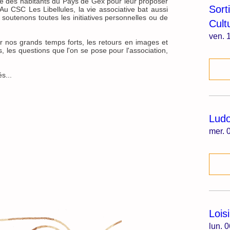
re des habitants du Pays de Gex pour leur proposer
Sort
Au CSC Les Libellules, la vie associative bat aussi
soutenons toutes les initiatives personnelles ou de
Cult
ven. 1
r nos grands temps forts, les retours en images et
, les questions que l'on se pose pour l'association,
s...
Lud
mer. 0
Lois
lun. 0