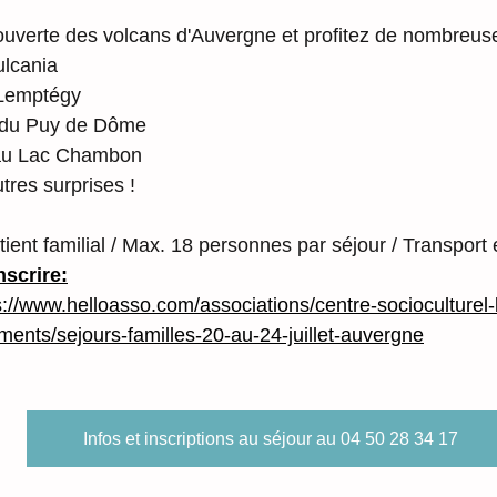
ouverte des volcans d'Auvergne et profitez de nombreuses
ulcania
 Lemptégy
 du Puy de Dôme
au Lac Chambon
utres surprises !
tient familial / Max. 18 personnes par séjour / Transport
nscrire:
s://www.helloasso.com/associations/centre-socioculturel-
ements/sejours-familles-20-au-24-juillet-auvergne
Infos et inscriptions au séjour au 04 50 28 34 17